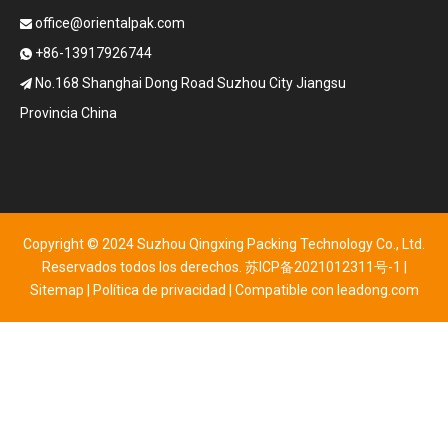
office@orientalpak.com

+86-13917926744

No.168 Shanghai Dong Road Suzhou City Jiangsu

Provincia China
Copyright © 2024 Suzhou Qingxing Packing Technology Co., Ltd.
Reservados todos los derechos.
苏ICP备2021012311号-1
|
Sitemap
|
Política de privacidad
| Compatible con
leadong.com