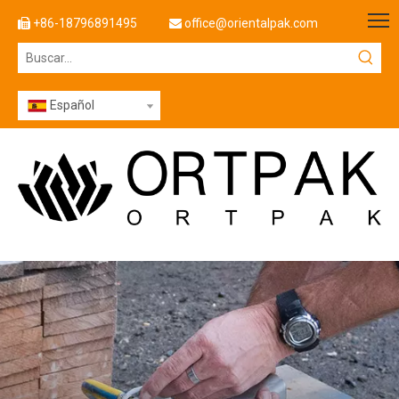
+86-18796891495
office@orientalpak.com


Español