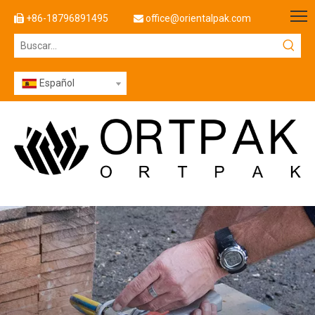
+86-18796891495
office@orientalpak.com


Español