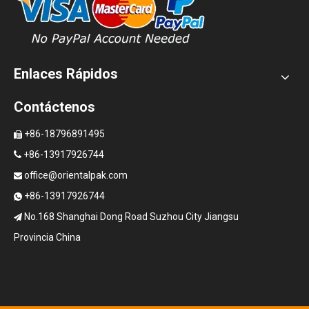
Enlaces Rápidos
Contáctenos
+86-18796891495

+86-13917926744

office@orientalpak.com

+86-13917926744

No.168 Shanghai Dong Road Suzhou City Jiangsu

Provincia China