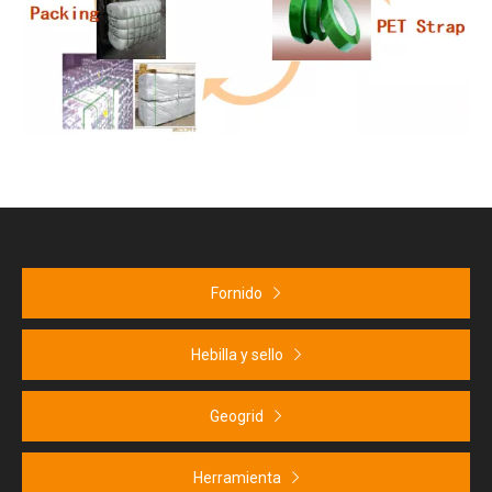
Fornido
Hebilla y sello
Geogrid
Herramienta