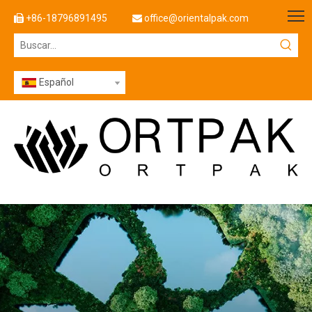
+86-18796891495
office@orientalpak.com


Español