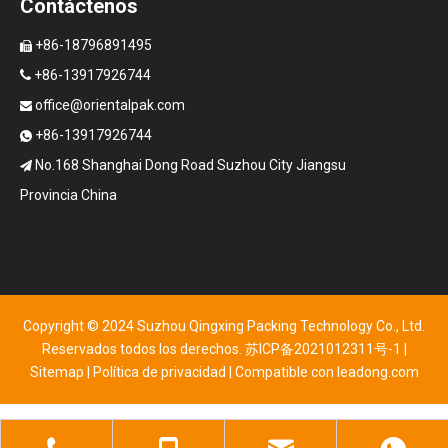
Contáctenos
+86-18796891495

+86-13917926744

office@orientalpak.com

+86-13917926744

No.168 Shanghai Dong Road Suzhou City Jiangsu

Provincia China
Copyright © 2024 Suzhou Qingxing Packing Technology Co., Ltd.
Reservados todos los derechos.
苏ICP备2021012311号-1
|
Sitemap
|
Política de privacidad
| Compatible con
leadong.com