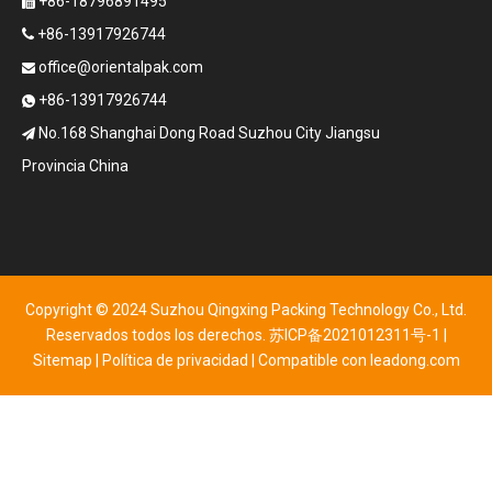
+86-18796891495

+86-13917926744

office@orientalpak.com

+86-13917926744

No.168 Shanghai Dong Road Suzhou City Jiangsu

Provincia China
Copyright © 2024 Suzhou Qingxing Packing Technology Co., Ltd.
Reservados todos los derechos.
苏ICP备2021012311号-1
|
Sitemap
|
Política de privacidad
| Compatible con
leadong.com