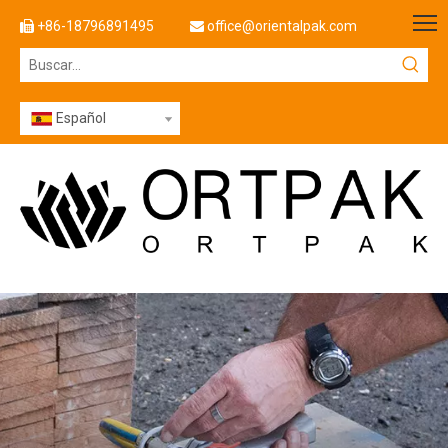
+86-18796891495
office@orientalpak.com


Español