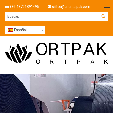
+86-18796891495
office@orientalpak.com


Español