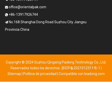
office@orientalpak.com

+86-13917926744

No.168 Shanghai Dong Road Suzhou City Jiangsu

Provincia China
Copyright © 2024 Suzhou Qingxing Packing Technology Co., Ltd.
Reservados todos los derechos.
苏ICP备2021012311号-1
|
Sitemap
|
Política de privacidad
| Compatible con
leadong.com