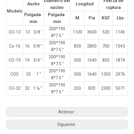
Diámetro del
Fuerza de
Ancho
Longitud
núcleo
ruptura
Modelo
Pulgada
Pulgada
M
Pie
KGF
Lbs
mm
mm
200*190
CO-13
13 3/8 '
1100
3600
520
1146
8*7.5 ''
200*190
Co-16
16 5/8 ''
850
2800
700
1543
8*7.5 ''
200*190
CO-19
19 3/4 ''
500
1640
850
1874
8*7.5 ''
200*190
CO5
25 1 ''
500
1640
1350
2976
8*7.5 ''
200*190
CO-32
32 1 ¼ ''
250
820
2300
5071
8*7.5 ''
Anterior:
Siguiente: