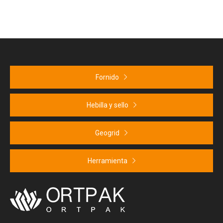
reforzadas, típicamente a
través de soldadura de
agujas ultrasónicas.
Dependiendo de los
requisitos de ingeniería,
algunos diafragmas están
Fornido
perforados.
Hebilla y sello
Geogrid
Herramienta