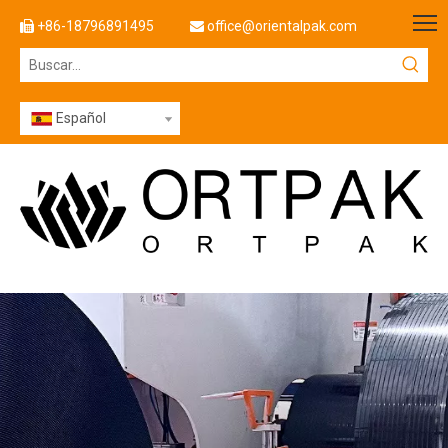
+86-18796891495
office@orientalpak.com


Español