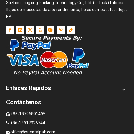
Suzhou Qingxing Packing Technology Co., Ltd. (Ortpak) fabrica
flejes de mascotas de alto rendimiento, flejes compuestos, flejes
PP.
Enlaces Rápidos
Contáctenos
+86-18796891495

+86-13917926744

office@orientalpak.com
