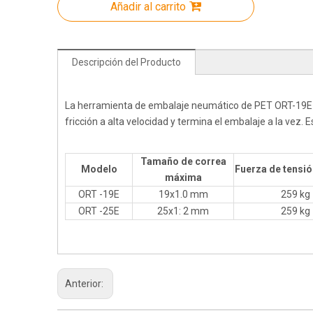
Añadir al carrito
Descripción del Producto
La herramienta de embalaje neumático de PET ORT-19E-25
fricción a alta velocidad y termina el embalaje a la vez. 
Tamaño de correa
Modelo
Fuerza de tensi
máxima
ORT -19E
19x1.0 mm
259 kg
ORT -25E
25x1: 2 mm
259 kg
Anterior: