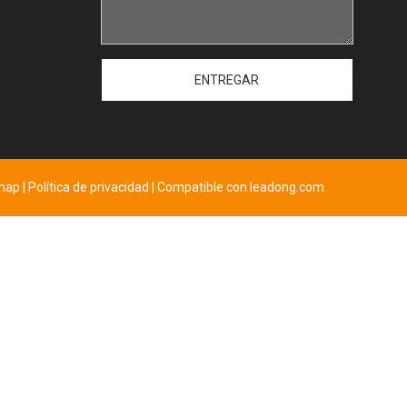
ENTREGAR
emap
|
Política de privacidad
| Compatible con
leadong.com