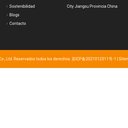
Sostenibilidad
City Jiangsu Provincia China
Blogs
Contacto
., Ltd. Reservados todos los derechos.
苏ICP备2021012311号-1
|
Sit