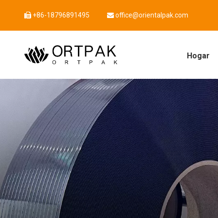
+86-18796891495
office@orientalpak.com


Hogar