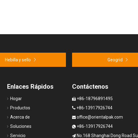
Hebilla y sello
Geogrid
Enlaces Rápidos
Contáctenos
Hogar
+86-18796891495

Productos
+86-13917926744

Acerca de
office@orientalpak.com

Soluciones
+86-13917926744

Servicio
No.168 Shanghai Dong Road S
