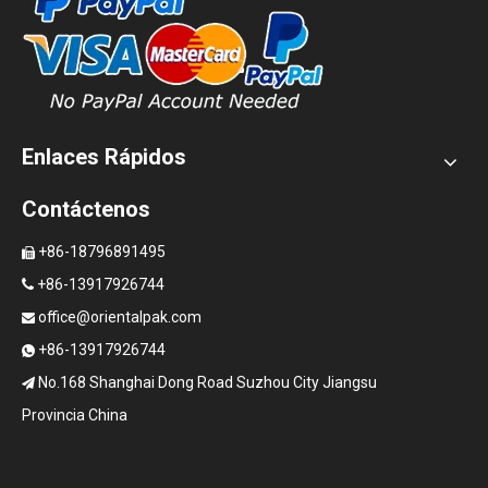
Enlaces Rápidos
Contáctenos
+86-18796891495

+86-13917926744

office@orientalpak.com

+86-13917926744

No.168 Shanghai Dong Road Suzhou City Jiangsu

Provincia China