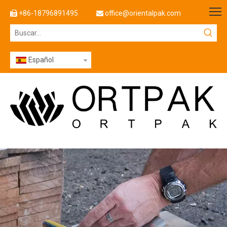
+86-18796891495
office@orientalpak.com


Español