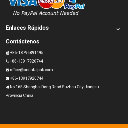
Enlaces Rápidos
Contáctenos
+86-18796891495

+86-13917926744

office@orientalpak.com

+86-13917926744

No.168 Shanghai Dong Road Suzhou City Jiangsu

Provincia China