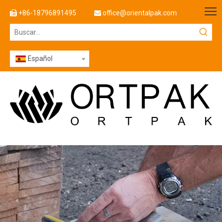
+86-18796891495
office@orientalpak.com


Español