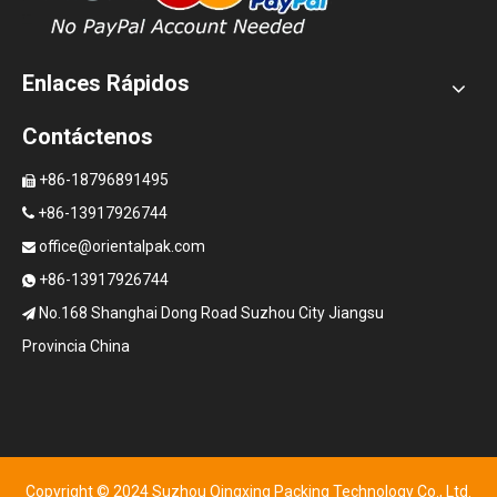
Enlaces Rápidos
Contáctenos
+86-18796891495

+86-13917926744

office@orientalpak.com

+86-13917926744

No.168 Shanghai Dong Road Suzhou City Jiangsu

Provincia China
Copyright © 2024 Suzhou Qingxing Packing Technology Co., Ltd.