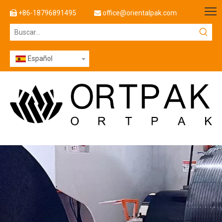
+86-18796891495
office@orientalpak.com


Español