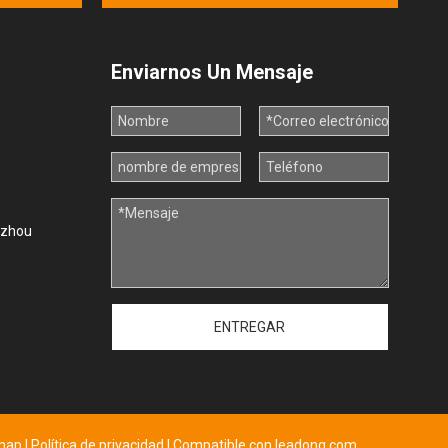
Enviarnos Un Mensaje
uzhou
ENTREGAR
emap
|
Política de privacidad
| Compatible con
leadong.com