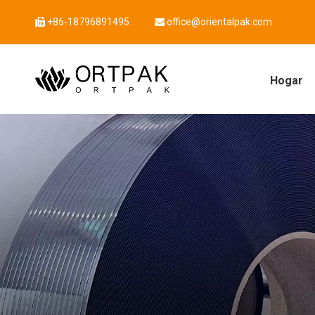
+86-18796891495
office@orientalpak.com


Hogar