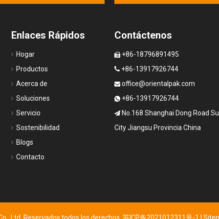
Enlaces Rápidos
Contáctenos
Hogar
+86-18796891495

Productos
+86-13917926744

Acerca de
office@orientalpak.com

Soluciones
+86-13917926744

Servicio
No.168 Shanghai Dong Road S

Sostenibilidad
City Jiangsu Provincia China
Blogs
Contacto
., Ltd. Reservados todos los derechos.
苏ICP备2021012311号-1
|
Sit