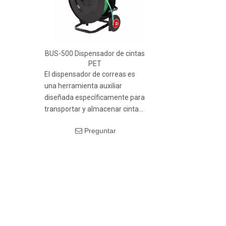
BUS-500 Dispensador de cintas
PET
El dispensador de correas es
una herramienta auxiliar
diseñada específicamente para
transportar y almacenar cintas
de embalaje enrolladas (como
Preguntar
cinta de PP, cinta de acero
plástica PET, cinta de acero,
etc.). Puede mantener
ordenado el entorno de trabajo
de forma eficaz y mejorar
significativamente la eficiencia
del embalaje en comparación
con el arrastre aleatorio. El
dispensador de correas