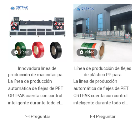
vídeo
vídeo
Innovadora línea de
Línea de producción de flejes
producción de mascotas para
de plástico PP para
la creación automática de
mascotas/ Línea de
La línea de producción
La línea de producción
correas aislantes
extrusión/ Máquina para
automática de flejes de PET
automática de flejes de PET
fabricar correas de embalaje
ORTPAK cuenta con control
ORTPAK cuenta con control
para mascotas
inteligente durante todo el
inteligente durante todo el
proceso, gran capacidad de
proceso, gran capacidad de
Preguntar
Preguntar
producción, precisión
producción, precisión
excepcional, protección del
excepcional, protección del
medio ambiente y ahorro de
medio ambiente y ahorro de
energía. Proporciona una
energía. Proporciona una