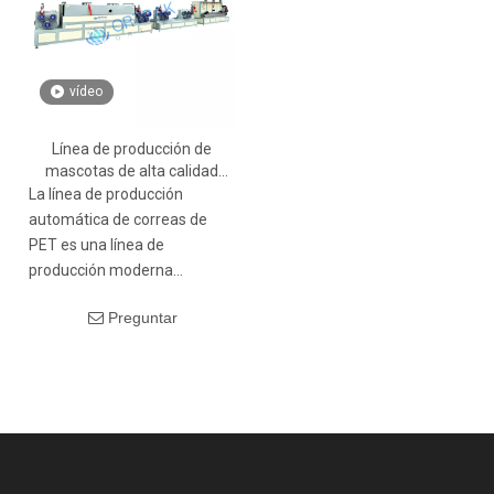
flejes.
vídeo
Línea de producción de
mascotas de alta calidad
para una fabricación
La línea de producción
eficiente de bandas de
automática de correas de
embalaje
PET es una línea de
producción moderna
eficiente, estable y segura.
Preguntar
ORTPAK Packaging adopta
sistemas avanzados de
control por
microcomputadora y equipos
de detección inteligentes
para realizar la
automatización de todo el