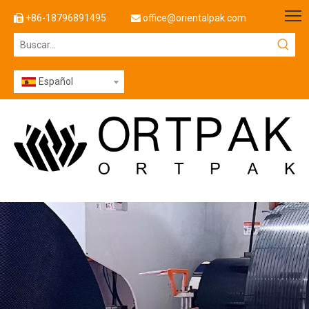
+86-18796891495
office@orientalpak.com


Español