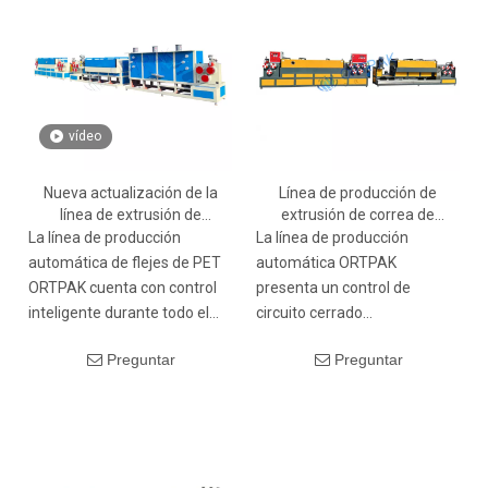
solución integral para la
solución integral para la
producción a gran escala de
producción a gran escala de
flejes.
flejes.
vídeo
Nueva actualización de la
Línea de producción de
línea de extrusión de
extrusión de correa de
fabricación de bandas para
embalaje de plástico
La línea de producción
La línea de producción
flejes de PET/PP
Pet/PP/Correa de
automática de flejes de PET
automática ORTPAK
aislamiento/Correa de
ORTPAK cuenta con control
presenta un control de
aislamiento
inteligente durante todo el
circuito cerrado
proceso, gran capacidad de
automatizado de proceso
Preguntar
Preguntar
producción, precisión
completo, lo que garantiza
excepcional, protección del
una alta eficiencia y
medio ambiente y ahorro de
estabilidad, y produce flejes
energía. Proporciona una
de PET de alta calidad.
solución integral para la
producción a gran escala de