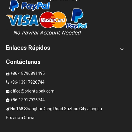
Enlaces Rápidos
Contáctenos
+86-18796891495

+86-13917926744

office@orientalpak.com

+86-13917926744

No.168 Shanghai Dong Road Suzhou City Jiangsu

Provincia China