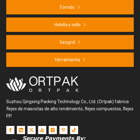
proceso, desde el
Fornido
procesamiento de materias
primas, el conformado por
estiramiento, el corte y corte,
Hebilla y sello
el bobinado y el bobinado, la
inspección de calidad, el
Geogrid
paletizado y el empaquetado
hasta la entrega saliente.
Herramienta
Suzhou Qingxing Packing Technology Co., Ltd. (Ortpak) fabrica
flejes de mascotas de alto rendimiento, flejes compuestos, flejes
PP.