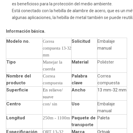
es beneficioso para la protección del medio ambiente.
Está conectado con la hebilla de alambre de acero, que es un m
algunas aplicaciones, la hebilla de metal también se puede reutili
Información básica.
Modelo no.
Solicitud
Embalaje
Correa
manual
compuesta 13-32
mm
Tipo
Material
Manejar la
Poliéster
cuerda
Nombre del
Palabra
Correa
Correa
producto
clave
compuesta
compuesta
Superficie
Ancho
13 mm-32 mm
En relieve/
suave
Centro
Uso
Embalaje
con/ sin
manual
Longitud
Paquete de
Paleta
250m - 1100m
transporte
Especificación
Marca
Ortpak
ORT 13-32