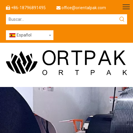
+86-18796891495
office@orientalpak.com


Español