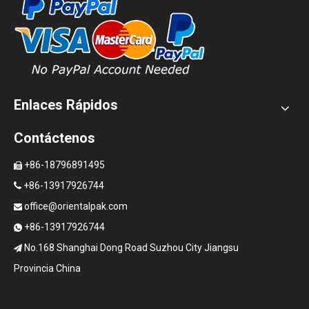
Enlaces Rápidos
Contáctenos
+86-18796891495

+86-13917926744

office@orientalpak.com

+86-13917926744

No.168 Shanghai Dong Road Suzhou City Jiangsu

Provincia China