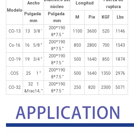
Ancho
Longitud
núcleo
ruptura
Modelo
Pulgada
Pulgada
M
Pie
KGF
Lbs
mm
mm
200*190
CO-13
13 3/8 '
1100
3600
520
1146
8*7.5 ''
200*190
Co-16
16 5/8 ''
850
2800
700
1543
8*7.5 ''
200*190
CO-19
19 3/4 ''
500
1640
850
1874
8*7.5 ''
200*190
CO5
25 1 ''
500
1640
1350
2976
8*7.5 ''
32 1
200*190
CO-32
250
820
2300
5071
&frac14; ''
8*7.5 ''