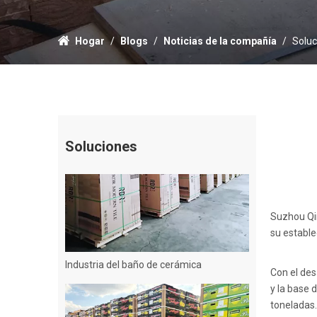
Hogar
/
Blogs
/
Noticias de la compañía
/
Soluc
Botella de vidrio
Soluciones
Suzhou Qin
su establec
Industria del baño de cerámica
Con el des
y la base 
toneladas.