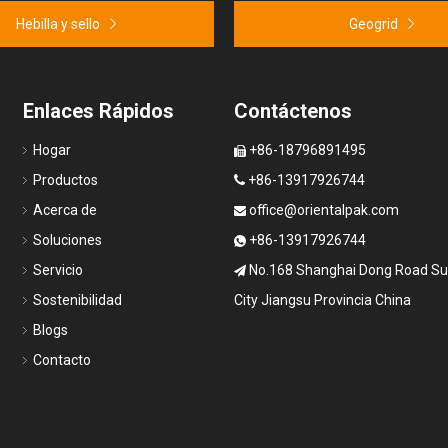
Hebilla y sello
Geogrid
Enlaces Rápidos
Contáctenos
Hogar
+86-18796891495

Productos
+86-13917926744

Acerca de
office@orientalpak.com

Soluciones
+86-13917926744

Servicio
No.168 Shanghai Dong Road S

Sostenibilidad
City Jiangsu Provincia China
Blogs
Contacto