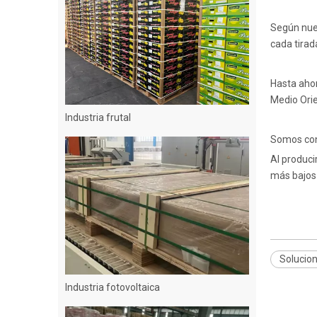
Según nue
cada tirad
Hasta ahor
Medio Orie
Industria frutal
Somos cons
Al produci
más bajos
Solucion
Industria fotovoltaica