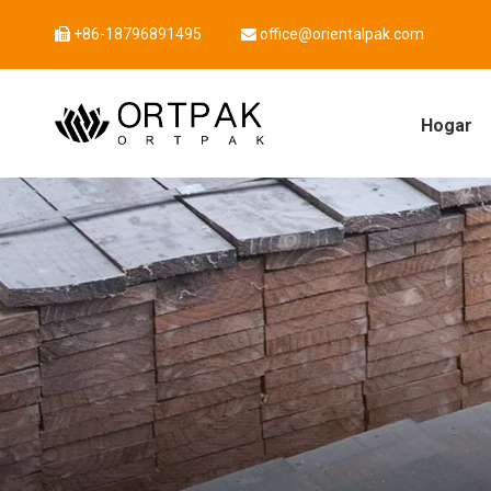
+86-18796891495
office@orientalpak.com


Hogar